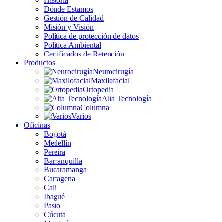
Historia
Dónde Estamos
Gestión de Calidad
Misión y Visión
Política de protección de datos
Politica Ambiental
Certificados de Retención
Productos
Neurocirugía
Maxilofacial
Ortopedia
Alta Tecnología
Columna
Varios
Oficinas
Bogotá
Medellín
Pereira
Barranquilla
Bucaramanga
Cartagena
Cali
Ibagué
Pasto
Cúcuta