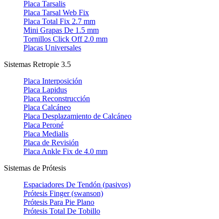
Placa Tarsalis
Placa Tarsal Web Fix
Placa Total Fix 2.7 mm
Mini Grapas De 1.5 mm
Tornillos Click Off 2.0 mm
Placas Universales
Sistemas Retropie 3.5
Placa Interposición
Placa Lapidus
Placa Reconstrucción
Placa Calcáneo
Placa Desplazamiento de Calcáneo
Placa Peroné
Placa Medialis
Placa de Revisión
Placa Ankle Fix de 4.0 mm
Sistemas de Prótesis
Espaciadores De Tendón (pasivos)
Prótesis Finger (swanson)
Prótesis Para Pie Plano
Prótesis Total De Tobillo