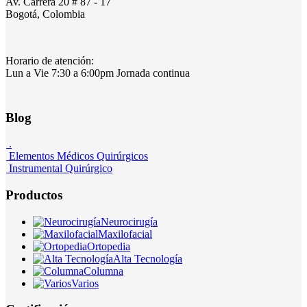
Av. Carrera 20 # 87 - 17
Bogotá, Colombia
Horario de atención:
Lun a Vie 7:30 a 6:00pm Jornada continua
Blog
.
Elementos Médicos Quirúrgicos
Instrumental Quirúrgico
Productos
Neurocirugía
Maxilofacial
Ortopedia
Alta Tecnología
Columna
Varios