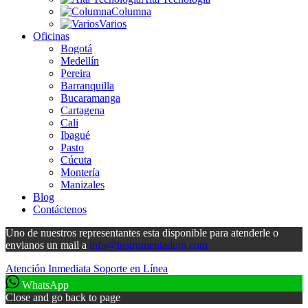
Columna
Varios
Oficinas
Bogotá
Medellín
Pereira
Barranquilla
Bucaramanga
Cartagena
Cali
Ibagué
Pasto
Cúcuta
Montería
Manizales
Blog
Contáctenos
Uno de nuestros representantes esta disponible para atenderle o
envianos un mail a
info@instrumentadora.com
Atención Inmediata
Soporte en Línea
WhatsApp
Close and go back to page