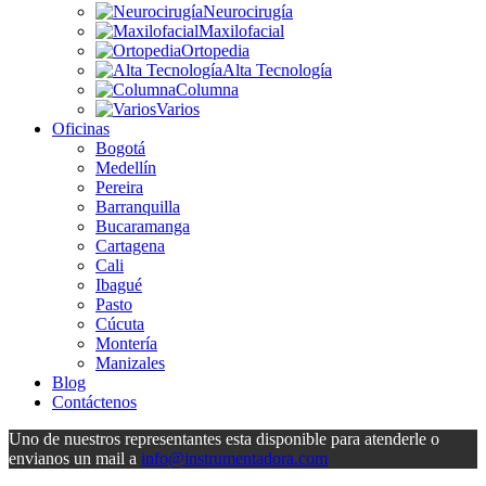
Neurocirugía
Maxilofacial
Ortopedia
Alta Tecnología
Columna
Varios
Oficinas
Bogotá
Medellín
Pereira
Barranquilla
Bucaramanga
Cartagena
Cali
Ibagué
Pasto
Cúcuta
Montería
Manizales
Blog
Contáctenos
Uno de nuestros representantes esta disponible para atenderle o
envianos un mail a
info@instrumentadora.com