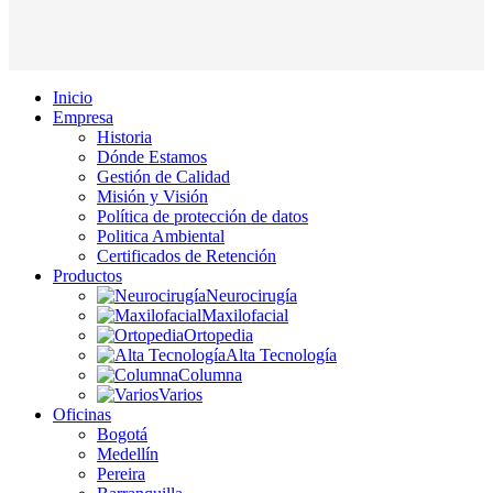
Inicio
Empresa
Historia
Dónde Estamos
Gestión de Calidad
Misión y Visión
Política de protección de datos
Politica Ambiental
Certificados de Retención
Productos
Neurocirugía
Maxilofacial
Ortopedia
Alta Tecnología
Columna
Varios
Oficinas
Bogotá
Medellín
Pereira