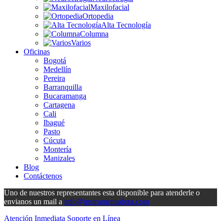
Maxilofacial
Ortopedia
Alta Tecnología
Columna
Varios
Oficinas
Bogotá
Medellín
Pereira
Barranquilla
Bucaramanga
Cartagena
Cali
Ibagué
Pasto
Cúcuta
Montería
Manizales
Blog
Contáctenos
Uno de nuestros representantes esta disponible para atenderle o
envianos un mail a
info@instrumentadora.com
Atención Inmediata
Soporte en Línea