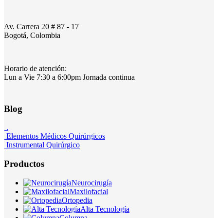
Av. Carrera 20 # 87 - 17
Bogotá, Colombia
Horario de atención:
Lun a Vie 7:30 a 6:00pm Jornada continua
Blog
.
Elementos Médicos Quirúrgicos
Instrumental Quirúrgico
Productos
Neurocirugía
Maxilofacial
Ortopedia
Alta Tecnología
Columna