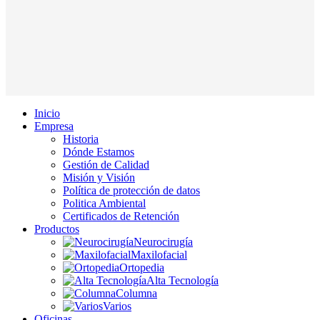
Inicio
Empresa
Historia
Dónde Estamos
Gestión de Calidad
Misión y Visión
Política de protección de datos
Politica Ambiental
Certificados de Retención
Productos
Neurocirugía
Maxilofacial
Ortopedia
Alta Tecnología
Columna
Varios
Oficinas