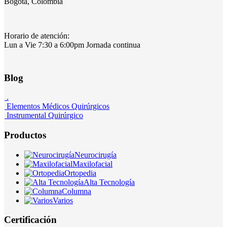
Bogotá, Colombia
Horario de atención:
Lun a Vie 7:30 a 6:00pm Jornada continua
Blog
.
Elementos Médicos Quirúrgicos
Instrumental Quirúrgico
Productos
Neurocirugía
Maxilofacial
Ortopedia
Alta Tecnología
Columna
Varios
Certificación